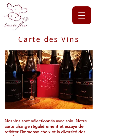
Carte des Vins
Nos vins sont sélectionnés avec soin. Notre
carte change régulièrement et essaye de
refléter l'immense choix et la diversité des